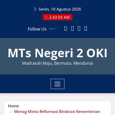
Skip
Senin, 10 Agustus 2026
to
content
2:44:00 AM
Follow Us
MTs Negeri 2 OKI
Madrasah Maju, Bermutu, Mendunia
Home
Menag Minta Reformasi Birokrasi Kementerian