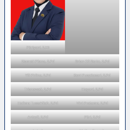
Pitriyani, S.HI
Sismeti Pilana, S.Pd
Brian Oli Berto, S.Pd
Yili Pirlina, S.Pd
Reni Puspitasari, S.Pd
Trisnawati, S.Pd
Hayani, S.Pd
Halima Tussa’diah, S.Pd
Vini Pratama, S.Pd
Antedi, S.Pd
Pitri, S.Pd