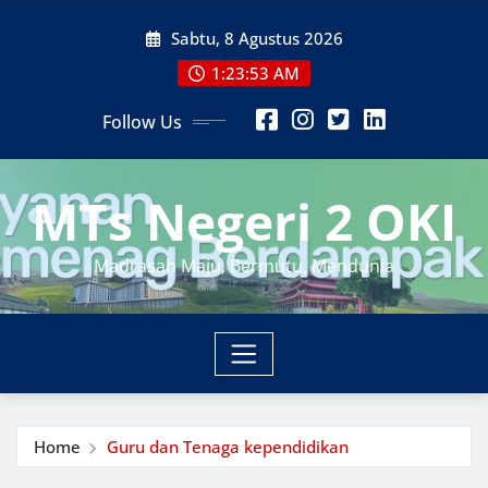
Skip
Sabtu, 8 Agustus 2026
to
content
1:23:53 AM
Follow Us
MTs Negeri 2 OKI
Madrasah Maju, Bermutu, Mendunia
Home
Guru dan Tenaga kependidikan