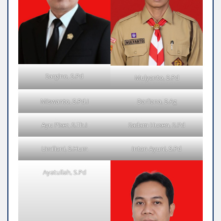
Sargino, S.Pd
Mulyanto, S.Pd
Miswanto, S.Pd.I
Darliana, S.Ag
Ayu Piser, S.Th.I
Sadam Husen, S.Pd
Umiliani, S.Hum
Intan Ayuni, S.Pd
Ayatullah, S.Pd