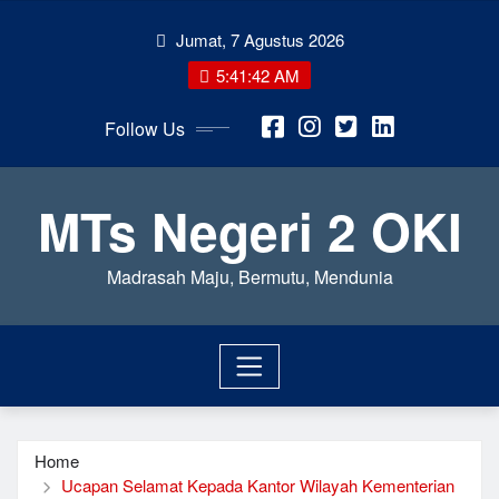
Skip
Jumat, 7 Agustus 2026
to
content
5:41:43 AM
Follow Us
MTs Negeri 2 OKI
Madrasah Maju, Bermutu, Mendunia
Home
Ucapan Selamat Kepada Kantor Wilayah Kementerian