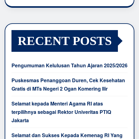
RECENT POSTS
Pengumuman Kelulusan Tahun Ajaran 2025/2026
Puskesmas Penanggoan Duren, Cek Kesehatan
Gratis di MTs Negeri 2 Ogan Komering Ilir
Selamat kepada Menteri Agama RI atas
terpilihnya sebagai Rektor Univeritas PTIQ
Jakarta
Selamat dan Sukses Kepada Kemenag RI Yang