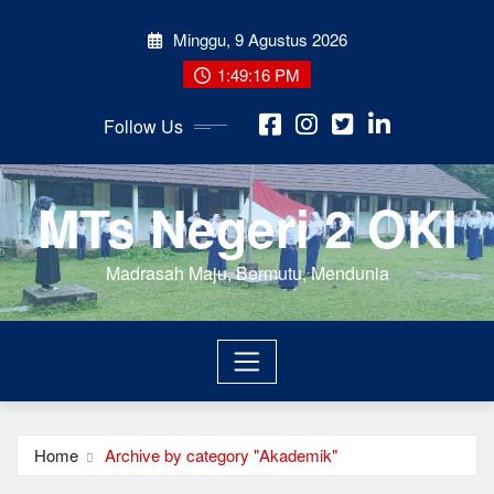
Skip
Minggu, 9 Agustus 2026
to
content
1:49:17 PM
Follow Us
MTs Negeri 2 OKI
Madrasah Maju, Bermutu, Mendunia
Home
Archive by category "Akademik"