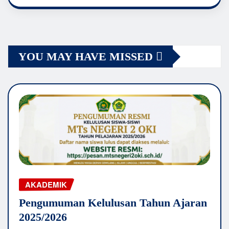
YOU MAY HAVE MISSED
AKADEMIK
Pengumuman Kelulusan Tahun Ajaran
2025/2026