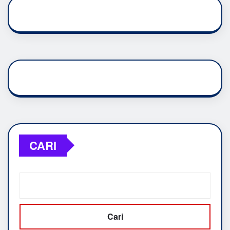
CARI
Cari