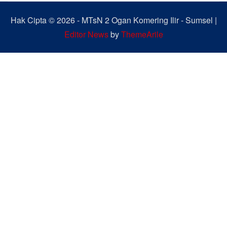
Hak Cipta © 2026 - MTsN 2 Ogan Komering Ilir - Sumsel
|
Editor News
by
ThemeArile