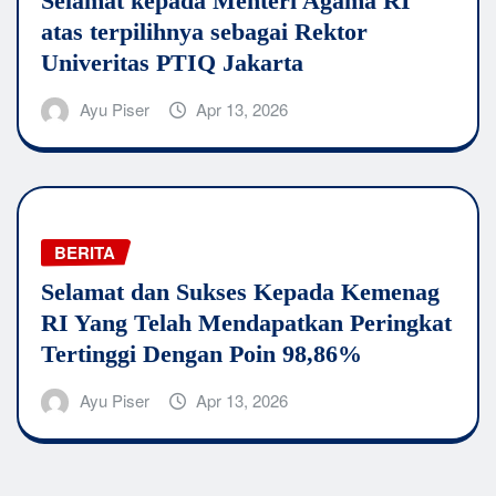
Selamat kepada Menteri Agama RI
atas terpilihnya sebagai Rektor
Univeritas PTIQ Jakarta
Ayu Piser
Apr 13, 2026
BERITA
Selamat dan Sukses Kepada Kemenag
RI Yang Telah Mendapatkan Peringkat
Tertinggi Dengan Poin 98,86%
Ayu Piser
Apr 13, 2026