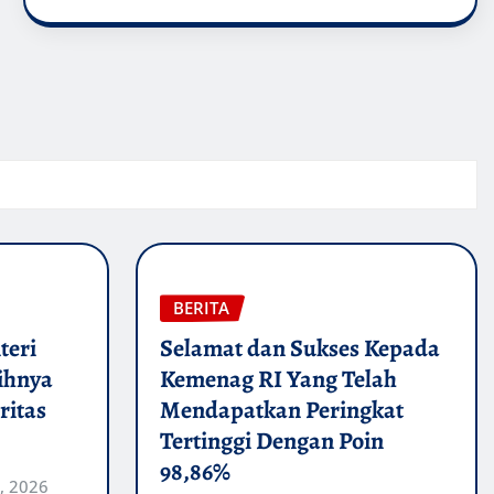
BERITA
teri
Selamat dan Sukses Kepada
lihnya
Kemenag RI Yang Telah
ritas
Mendapatkan Peringkat
Tertinggi Dengan Poin
98,86%
, 2026