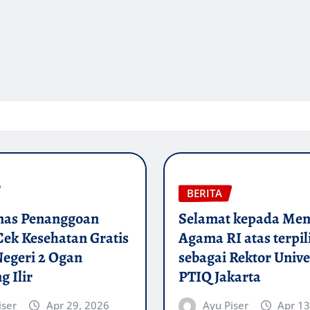
BERITA
mas Penanggoan
Selamat kepada Men
Cek Kesehatan Gratis
Agama RI atas terpi
Negeri 2 Ogan
sebagai Rektor Unive
 Ilir
PTIQ Jakarta
iser
Apr 29, 2026
Ayu Piser
Apr 13