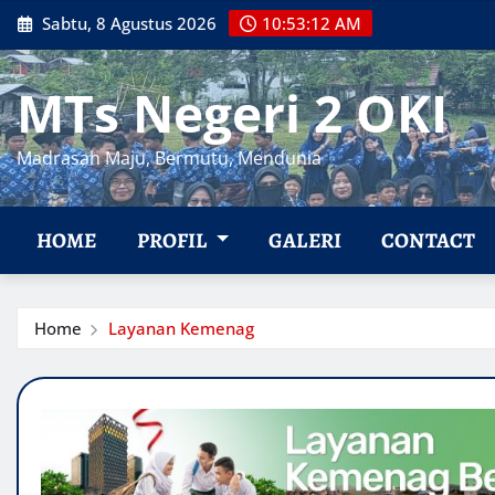
Skip
Sabtu, 8 Agustus 2026
10:53:12 AM
to
content
MTs Negeri 2 OKI
Madrasah Maju, Bermutu, Mendunia
HOME
PROFIL
GALERI
CONTACT
Home
Layanan Kemenag