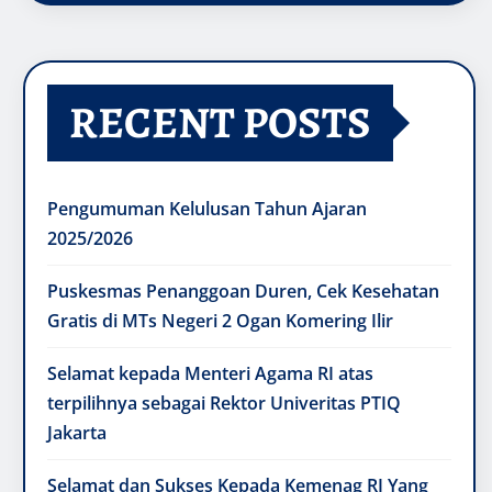
RECENT POSTS
Pengumuman Kelulusan Tahun Ajaran
2025/2026
Puskesmas Penanggoan Duren, Cek Kesehatan
Gratis di MTs Negeri 2 Ogan Komering Ilir
Selamat kepada Menteri Agama RI atas
terpilihnya sebagai Rektor Univeritas PTIQ
Jakarta
Selamat dan Sukses Kepada Kemenag RI Yang