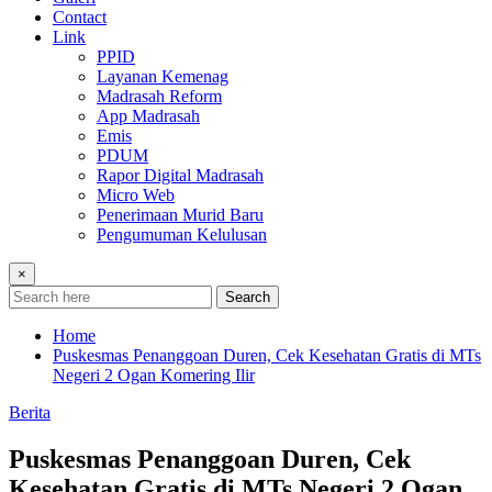
Contact
Link
PPID
Layanan Kemenag
Madrasah Reform
App Madrasah
Emis
PDUM
Rapor Digital Madrasah
Micro Web
Penerimaan Murid Baru
Pengumuman Kelulusan
×
Search
Home
Puskesmas Penanggoan Duren, Cek Kesehatan Gratis di MTs
Negeri 2 Ogan Komering Ilir
Berita
Puskesmas Penanggoan Duren, Cek
Kesehatan Gratis di MTs Negeri 2 Ogan