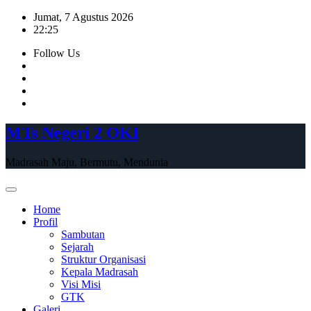
Skip
Jumat, 7 Agustus 2026
to
22:25
content
Follow Us
MTs Negeri 2 OKI
Madrasah Maju, Bermutu, Mendunia
Home
Profil
Sambutan
Sejarah
Struktur Organisasi
Kepala Madrasah
Visi Misi
GTK
Galeri