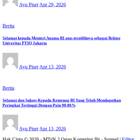
Ayu Piser
Apr 29, 2026
Berita
Selamat kepada Menteri Agama RI atas terpilihnya sebagai Rektor
Univeritas PTIQ Jakarta
Ayu Piser
Apr 13, 2026
Berita
Selamat dan Sukses Kepada Kemenag RI Yang Telah Mendapatkan
Peringkat Tertinggi Dengan Poin 98,86%
Ayu Piser
Apr 13, 2026
Hak Cipta © 2026 - MTsN 2 Ogan Komering Ilir - Sumsel
|
Editor