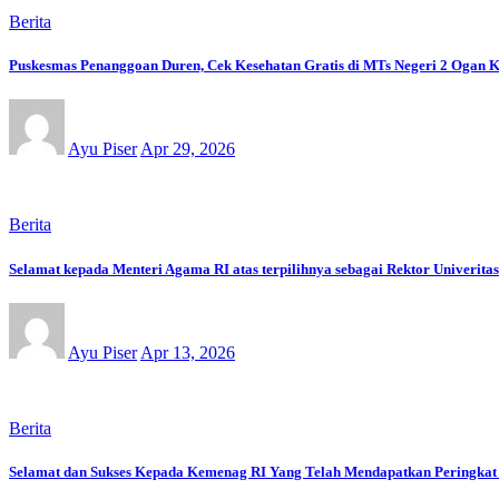
Berita
Puskesmas Penanggoan Duren, Cek Kesehatan Gratis di MTs Negeri 2 Ogan K
Ayu Piser
Apr 29, 2026
Berita
Selamat kepada Menteri Agama RI atas terpilihnya sebagai Rektor Univerita
Ayu Piser
Apr 13, 2026
Berita
Selamat dan Sukses Kepada Kemenag RI Yang Telah Mendapatkan Peringkat 