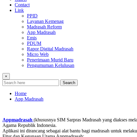
Contact
Link
PPID
Layanan Kemenag
Madrasah Reform
App Madrasah
Emis
PDUM
Rapor Digital Madrasah
Micro Web
Penerimaan Murid Baru
Pengumuman Kelulusan
×
Search
Home
App Madrasah
Appmadrasah
(khususnya SIM Sarpras Madrasah yang diakses mel
Agama Republik Indonesia.
Aplikasi ini dirancang sebagai alat bantu bagi madrasah untuk melak
Fitur dan Kegunaan Utama Appmadrasah: