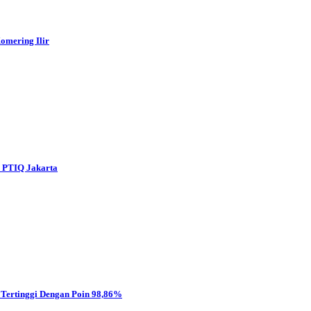
omering Ilir
s PTIQ Jakarta
Tertinggi Dengan Poin 98,86%