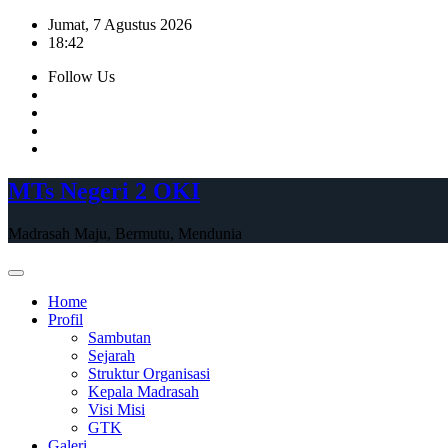
Skip
Jumat, 7 Agustus 2026
to
18:42
content
Follow Us
MTs Negeri 2 OKI
Madrasah Maju, Bermutu, Mendunia
Home
Profil
Sambutan
Sejarah
Struktur Organisasi
Kepala Madrasah
Visi Misi
GTK
Galeri