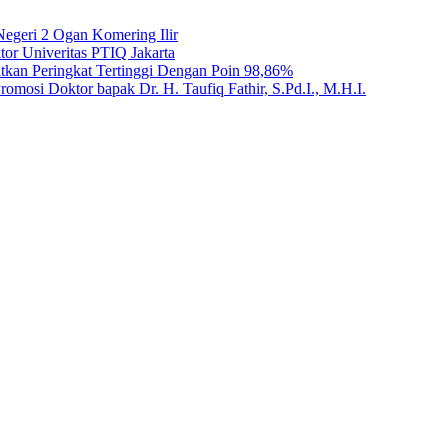
egeri 2 Ogan Komering Ilir
tor Univeritas PTIQ Jakarta
kan Peringkat Tertinggi Dengan Poin 98,86%
mosi Doktor bapak Dr. H. Taufiq Fathir, S.Pd.I., M.H.I.