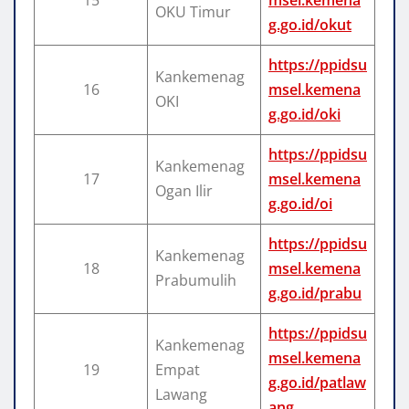
OKU Timur
g.go.id/okut
https://ppidsu
Kankemenag
16
msel.kemena
OKI
g.go.id/oki
https://ppidsu
Kankemenag
17
msel.kemena
Ogan Ilir
g.go.id/oi
https://ppidsu
Kankemenag
18
msel.kemena
Prabumulih
g.go.id/prabu
https://ppidsu
Kankemenag
msel.kemena
19
Empat
g.go.id/patlaw
Lawang
ang