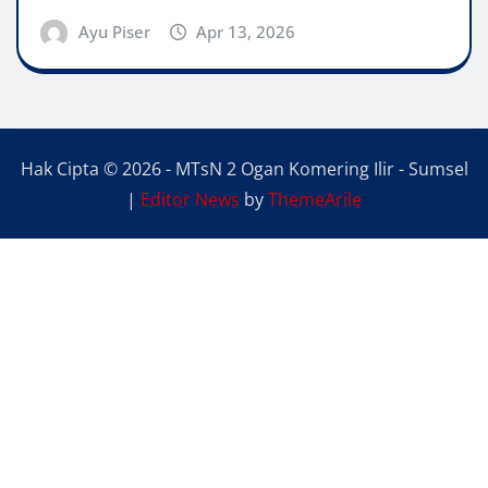
Ayu Piser
Apr 13, 2026
Hak Cipta © 2026 - MTsN 2 Ogan Komering Ilir - Sumsel
|
Editor News
by
ThemeArile