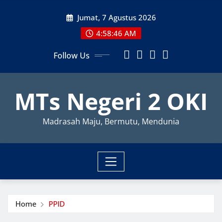
Skip
Jumat, 7 Agustus 2026
to
content
4:58:46 AM
Follow Us
MTs Negeri 2 OKI
Madrasah Maju, Bermutu, Mendunia
Home
PPID