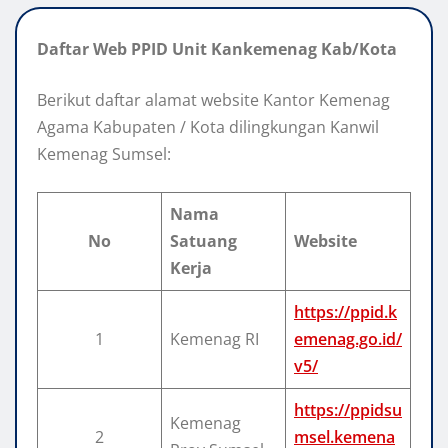
Daftar Web PPID Unit Kankemenag Kab/Kota
Berikut daftar alamat website Kantor Kemenag
Agama Kabupaten / Kota dilingkungan Kanwil
Kemenag Sumsel:
Nama
No
Satuang
Website
Kerja
https://ppid.k
1
Kemenag RI
emenag.go.id/
v5/
https://ppidsu
Kemenag
2
msel.kemena