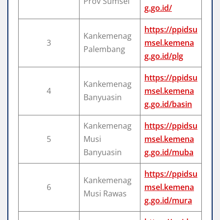
Prov Sumsel
g.go.id/
https://ppidsu
Kankemenag
3
msel.kemena
Palembang
g.go.id/plg
https://ppidsu
Kankemenag
4
msel.kemena
Banyuasin
g.go.id/basin
Kankemenag
https://ppidsu
5
Musi
msel.kemena
Banyuasin
g.go.id/muba
https://ppidsu
Kankemenag
6
msel.kemena
Musi Rawas
g.go.id/mura