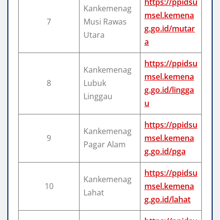
https://ppidsu
Kankemenag
msel.kemena
7
Musi Rawas
g.go.id/mutar
Utara
a
https://ppidsu
Kankemenag
msel.kemena
8
Lubuk
g.go.id/lingga
Linggau
u
https://ppidsu
Kankemenag
9
msel.kemena
Pagar Alam
g.go.id/pga
https://ppidsu
Kankemenag
10
msel.kemena
Lahat
g.go.id/lahat