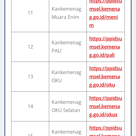
https://ppidsu
Kankemenag
msel.kemena
11
Muara Enim
g.go.id/meni
m
https://ppidsu
Kankemenag
12
msel.kemena
PALI
g.go.id/pali
https://ppidsu
Kankemenag
13
msel.kemena
OKU
g.go.id/oku
https://ppidsu
Kankemenag
14
msel.kemena
OKU Selatan
g.go.id/okus
https://ppidsu
Kankemenag
15
msel.kemena