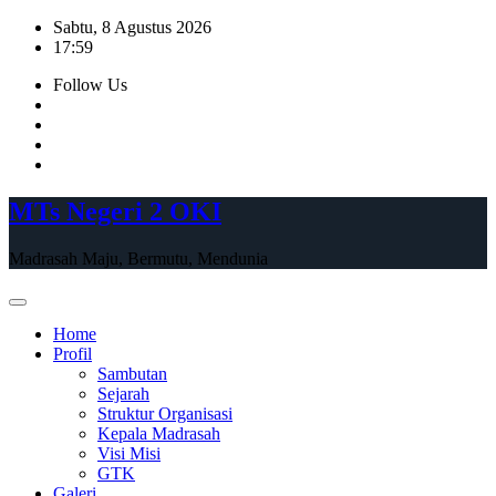
Skip
Sabtu, 8 Agustus 2026
to
17:59
content
Follow Us
MTs Negeri 2 OKI
Madrasah Maju, Bermutu, Mendunia
Home
Profil
Sambutan
Sejarah
Struktur Organisasi
Kepala Madrasah
Visi Misi
GTK
Galeri