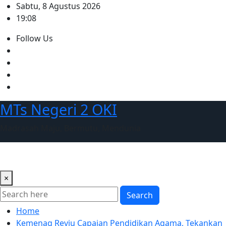
Skip
Sabtu, 8 Agustus 2026
to
19:08
content
Follow Us
MTs Negeri 2 OKI
Madrasah Maju, Bermutu, Mendunia
×
Search
Home
Kemenag Reviu Capaian Pendidikan Agama, Tekankan