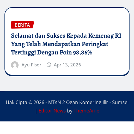
BERITA
Selamat dan Sukses Kepada Kemenag RI
Yang Telah Mendapatkan Peringkat
Tertinggi Dengan Poin 98,86%
Ayu Piser
Apr 13, 2026
Hak Cipta © 2026 - MTsN 2 Ogan Komering Ilir - Sumsel
|
Editor News
by
ThemeArile